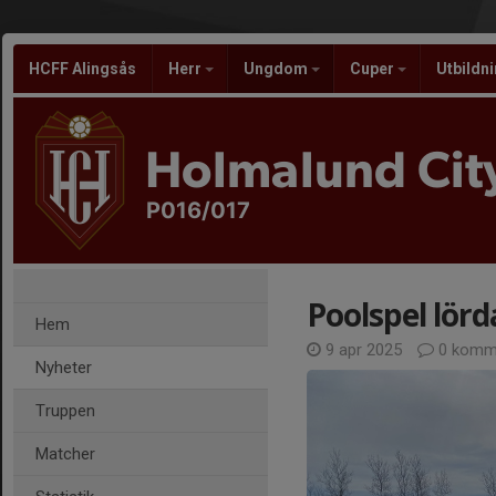
HCFF Alingsås
Herr
Ungdom
Cuper
Utbildn
Holmalund City
P016/017
Poolspel lörda
Hem
9 apr 2025
0 komm
Nyheter
Truppen
Matcher