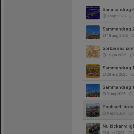
Sammandrag 6 
3 sep 2025
Sammandrag 23
18 aug 2025
Sorkarnas somm
10 jun 2025
Sammandrag 1 j
28 maj 2025
Sammandrag 10
9 maj 2025
Poolspel lördag
9 apr 2025
Nu kickar vi i
8 jan 2025