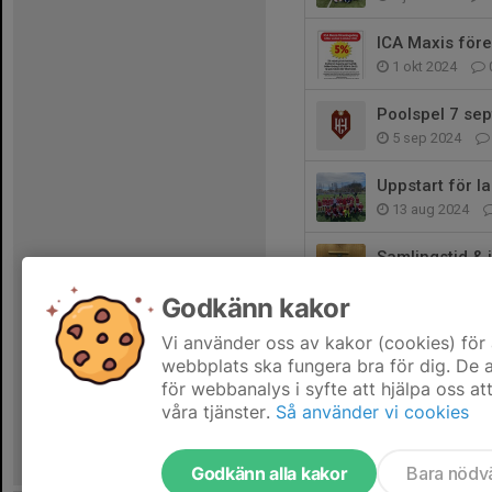
ICA Maxis före
1 okt 2024
Poolspel 7 sept
5 sep 2024
Uppstart för l
13 aug 2024
Samlingstid &
12 jun 2024
Godkänn kakor
God Jul & Gott
Vi använder oss av kakor (cookies) för 
22 dec 2023
webbplats ska fungera bra för dig. De
för webbanalys i syfte att hjälpa oss at
våra tjänster.
Så använder vi cookies
Godkänn alla kakor
Bara nödv