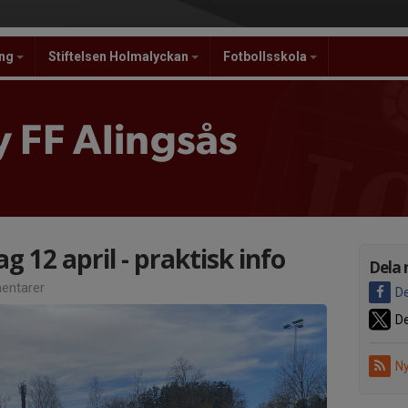
ing
Stiftelsen Holmalyckan
Fotbollsskola
 FF Alingsås
g 12 april - praktisk info
Dela 
entarer
De
De
Ny