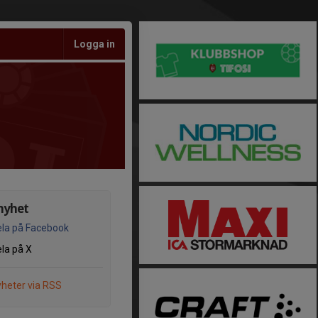
Logga in
nyhet
la på Facebook
la på X
heter via RSS