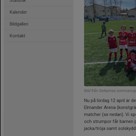
Statistik
Kalender
Bildgalleri
Kontakt
Bild från Sorkarnas sommarcup 
Nu på lördag 12 april är d
Elmander Arena (konstgräs
matcher (se nedan). Vi sp
och strumpor får barnen p
jacka/tröja samt solskydd