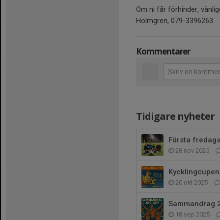
Om ni får förhinder, vänl
Holmgren, 079-3396263
Kommentarer
Tidigare nyheter
Första fredags
28 nov 2025
Kycklingcupen 
20 okt 2025
Sammandrag 20
18 sep 2025