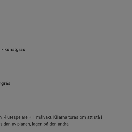
 - konstgräs
urgräs
n
 4 utespelare + 1 målvakt. Killarna turas om att stå i
 sidan av planen, lagen på den andra.