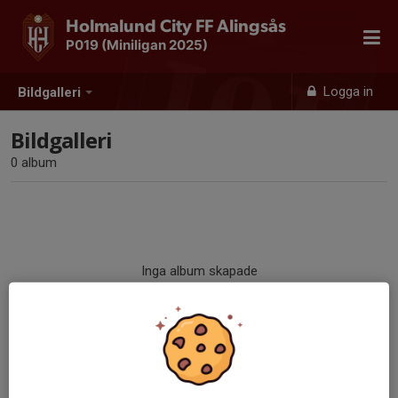
Holmalund City FF Alingsås
P019 (Miniligan 2025)
Logga in
Bildgalleri
Bildgalleri
0 album
Inga album skapade