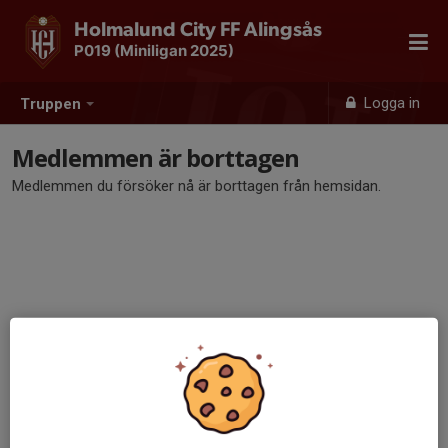
Holmalund City FF Alingsås
P019 (Miniligan 2025)
Logga in
Truppen
Medlemmen är borttagen
Medlemmen du försöker nå är borttagen från hemsidan.