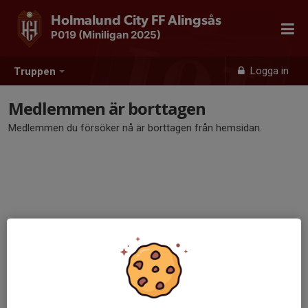
Holmalund City FF Alingsås
P019 (Miniligan 2025)
Logga in
Truppen
Medlemmen är borttagen
Medlemmen du försöker nå är borttagen från hemsidan.