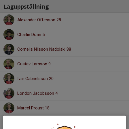
Laguppställning
Alexander Offesson 28
Charlie Doan 5
Cornelis Nilsson Nadolski 88
Gustav Larsson 9
Ivar Gabrielsson 20
London Jacobsson 4
Marcel Proust 18
Nichola Ekrot 30