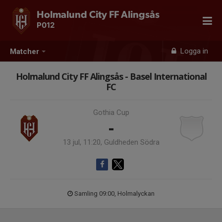
Holmalund City FF Alingsås
P012
Logga in
Matcher
Holmalund City FF Alingsås - Basel International
FC
Gothia Cup
-
13 jul, 11:20, Guldheden Södra
Samling 09:00, Holmalyckan