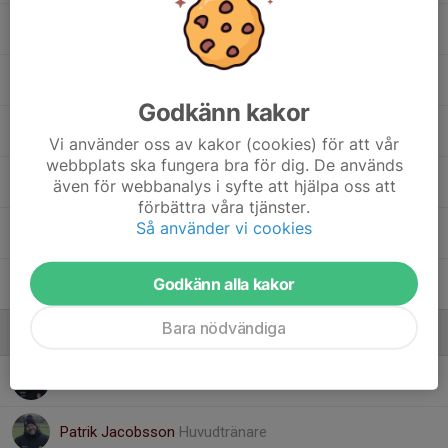
Valter Friedrichsen 11
Vigor Wikman 7
Godkänn kakor
Vincent Bogg 23
Vi använder oss av kakor (cookies) för att vår
webbplats ska fungera bra för dig. De används
Vincent Tomar 13
även för webbanalys i syfte att hjälpa oss att
förbättra våra tjänster.
Så använder vi cookies
William Montell 6
Godkänn alla kakor
Yasin Berisha 14
Bara nödvändiga
Ledare
Jens Montell
Tränare
Patrik Jacobsson
Huvudtränare