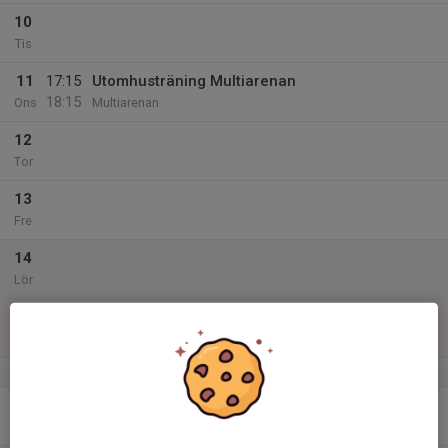
10
Tis
11
17:15
Utomhusträning Multiarenan
18:15
Ons
Multiarenan
12
Tor
13
Fre
14
Lör
15
Sön
v.25
16
Mån