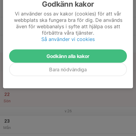
Godkänn kakor
17
Tis
Vi använder oss av kakor (cookies) för att vår
webbplats ska fungera bra för dig. De används
18
17:15
Utomhusträning Multiarenan
även för webbanalys i syfte att hjälpa oss att
18:15
Ons
Multiarenan
förbättra våra tjänster.
Så använder vi cookies
19
Tor
Godkänn alla kakor
20
Fre
Bara nödvändiga
21
Lör
22
Sön
v.26
23
Mån