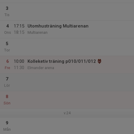
3
Tis
4
17:15
Utomhusträning Multiarenan
18:15
Ons
Multiarenan
5
Tor
6
10:00
Kolleketiv träning p010/011/012
11:30
Fre
Elmander arena
7
Lör
8
Sön
v.24
9
Mån