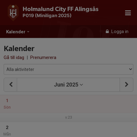
Holmalund City FF Alingsås
P019 (Miniligan 2025)
Logga in
Kalender
Kalender
Gå till idag
|
Prenumerera
Juni 2025
1
Sön
v.23
2
Mån