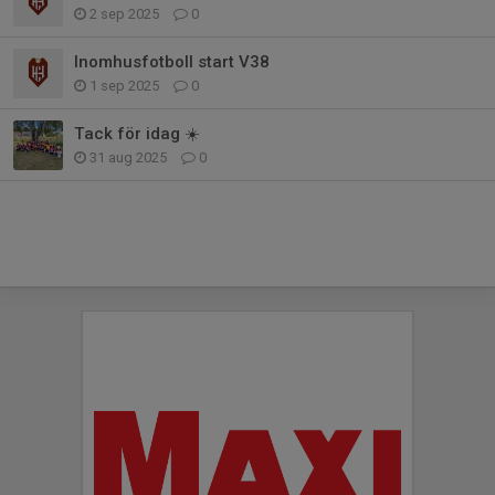
2 sep 2025
0
Inomhusfotboll start V38
1 sep 2025
0
Tack för idag ☀️
31 aug 2025
0