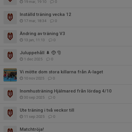
19 mar, 19:10
0
Inställd träning vecka 12
17 mar, 18:34
0
Ändring av träning V3
13 jan, 11:13
0
Juluppehåll 🌲 🤶 🎅
1 dec 2025
0
Vi mötte dom stora killarna från A-laget
10 nov 2025
0
Inomhusträning Hjälmared från lördag 4/10
30 sep 2025
0
Ute träning i två veckor till
11 sep 2025
0
Matchtröja!