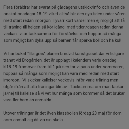
Flera föräldrar har svarat på gårdagens utskick/info och även de
önskat onsdagar 18-19 vilket alltså blir den nya tiden under våren
med start redan imorgon. Tyvärr kort varsel men ej möjligt att få
till träning till helgen så kör igång med tiden/dagen redan denna
veckan.. vi är tacksamma för förståelse och hoppar så många
som möjligt kan dyka upp så barnen får sparka boll och ha kul!
Vi har bokat "lilla gräs" planen bredvid konstgräset där vi tidigare
tränat vid Brogården, det är upplagt i kalendern varje onsdag
kl18-19 framöver fram till 1 juli sen tar vi paus under sommaren,
hoppas så många som möjligt kan vara med redan med start
imorgon. Vi skickar kallelser veckovis inför varje träning men
utgår ifrån att alla träningar blir av. Tacksamma om man tackar
ja/nej till kallelse så vi vet hur många som kommer då det brukar
vara fler barn än anmälda.
Utöver träningar är det även klassbollen lördag 23 maj för dom
som anmält sig dit via sin skola.