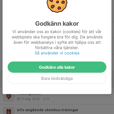
Tidigare nyheter
Godkänn kakor
Sista träningen innan poolspelet!
Vi använder oss av kakor (cookies) för att vår
8 jun, 10:38
0
webbplats ska fungera bra för dig. De används
även för webbanalys i syfte att hjälpa oss att
Info angående Sorkarnas Cup på Gerdskavallen 13/6.
förbättra våra tjänster.
1 jun, 13:36
0
Så använder vi cookies
Välkomna till pojkar P019
24 maj, 10:46
0
Godkänn alla kakor
Ny träningstid samt info om vår/sommar
Bara nödvändiga
12 maj, 11:01
0
Träningstider
11 maj, 12:02
0
Info angående utomhus träningar