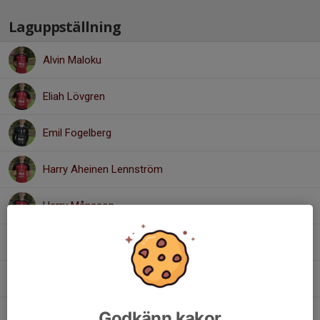
Laguppställning
Alvin Maloku
Eliah Lövgren
Emil Fogelberg
Harry Aheinen Lennström
Harry Månsson
Isak Löfgren
Liam Karlsson
Godkänn kakor
Oliver Jansson