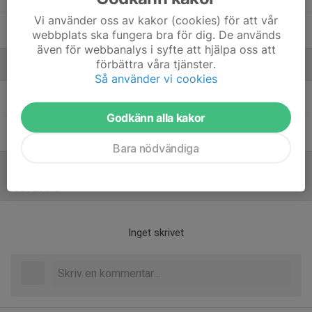
Vi använder oss av kakor (cookies) för att vår
Wilhelm Ekdahl
webbplats ska fungera bra för dig. De används
även för webbanalys i syfte att hjälpa oss att
förbättra våra tjänster.
Ledare
Så använder vi cookies
Jörgen Ekdahl
Tränare
Godkänn alla kakor
Peter Karlsson
Tränare
Bara nödvändiga
Referat
Inget skrivet