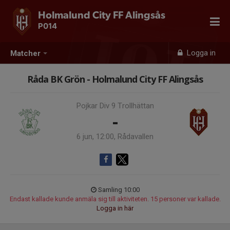
Holmalund City FF Alingsås
P014
Logga in
Matcher
Råda BK Grön - Holmalund City FF Alingsås
Pojkar Div 9 Trollhättan
-
6 jun, 12:00, Rådavallen
Samling 10:00
Endast kallade kunde anmäla sig till aktiviteten. 15 personer var kallade.
Logga in här