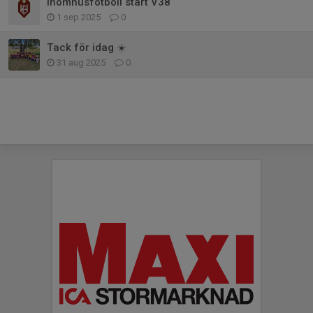
Inomhusfotboll start V38
1 sep 2025
0
Tack för idag ☀️
31 aug 2025
0