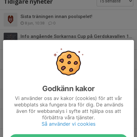
Tidigare nyheter
Sista träningen innan poolspelet!
8 jun, 10:38
0
Info angående Sorkarnas Cup på Gerdskavallen 13/6.
1 jun, 13:36
0
Välkomna till pojkar P019
24 maj, 10:46
0
Ny träningstid samt info om vår/sommar
12 maj, 11:01
0
Godkänn kakor
Träningstider
Vi använder oss av kakor (cookies) för att vår
11 maj, 12:02
0
webbplats ska fungera bra för dig. De används
även för webbanalys i syfte att hjälpa oss att
Info angående utomhus träningar
förbättra våra tjänster.
19 mar, 19:10
0
Så använder vi cookies
Inställd träning vecka 12